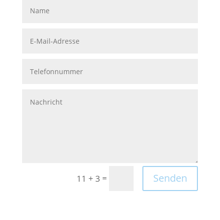
Senden
=
11 + 3